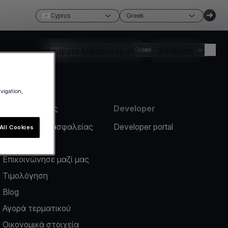
Cyprus
Greek
Δημιουργία λογαριασμού
Cyprus
Greek
Σύνδεση
avigation,
Πληροφορίες
Developer
Περιστατικό ασφαλείας
Developer portal
All Cookies
Help center
Επικοινώνησε μαζί μας
Τιμολόγηση
Blog
Αγορά τερματικού
Οικονομικά στοιχεία