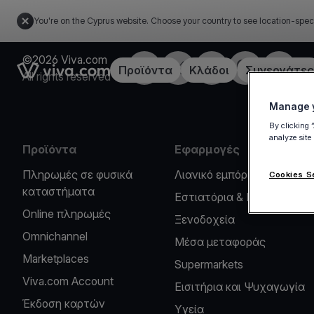
You're on the Cyprus website. Choose your country to see location-spec
©2026 Viva.com
Facebook
X
LinkedIn
Instagram
YouTub
Link to the homepage
Προϊόντα
Κλάδοι
Συνεργάτες
All rights reserved
Manage y
By clicking 
analyze site
Προϊόντα
Εφαρμογές
Πληρωμές σε φυσικά
Λιανικό εμπόριο
Cookies S
καταστήματα
Εστιατόρια & Καφέ
Online πληρωμές
Ξενοδοχεία
Omnichannel
Μέσα μεταφοράς
Marketplaces
Supermarkets
Viva.com Account
Εισιτήρια και Ψυχαγωγία
Έκδοση καρτών
Υγεία