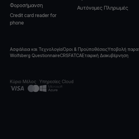
Φοροσήμανση
Αυτόνομες Πληρωμές
Credit card reader for
phone
Ασφάλεια και Τεχνολογία
Όροι & Προϋποθέσεις
Υποβολή παρα
Wolfsberg Questionnaire
CRS
FATCA
Εταιρική Διακυβέρνηση
Κύριο Μέλος
Υπηρεσίες Cloud