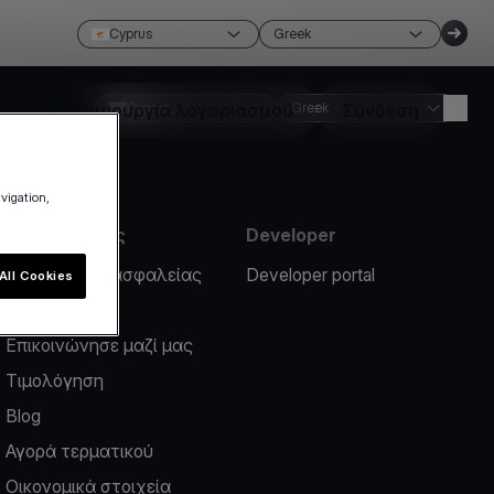
Cyprus
Greek
Δημιουργία λογαριασμού
Cyprus
Greek
Σύνδεση
avigation,
Πληροφορίες
Developer
Περιστατικό ασφαλείας
Developer portal
All Cookies
Help center
Επικοινώνησε μαζί μας
Τιμολόγηση
Blog
Αγορά τερματικού
Οικονομικά στοιχεία