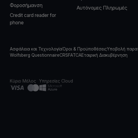
Φοροσήμανση
Αυτόνομες Πληρωμές
Credit card reader for
phone
Ασφάλεια και Τεχνολογία
Όροι & Προϋποθέσεις
Υποβολή παρα
Wolfsberg Questionnaire
CRS
FATCA
Εταιρική Διακυβέρνηση
Κύριο Μέλος
Υπηρεσίες Cloud