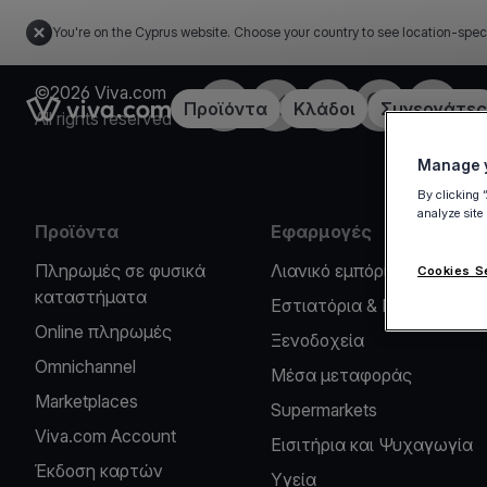
You're on the Cyprus website. Choose your country to see location-spec
©2026 Viva.com
Facebook
X
LinkedIn
Instagram
YouTub
Link to the homepage
Προϊόντα
Κλάδοι
Συνεργάτες
All rights reserved
Manage y
By clicking 
analyze site
Προϊόντα
Εφαρμογές
Πληρωμές σε φυσικά
Λιανικό εμπόριο
Cookies S
καταστήματα
Εστιατόρια & Καφέ
Online πληρωμές
Ξενοδοχεία
Omnichannel
Μέσα μεταφοράς
Marketplaces
Supermarkets
Viva.com Account
Εισιτήρια και Ψυχαγωγία
Έκδοση καρτών
Υγεία