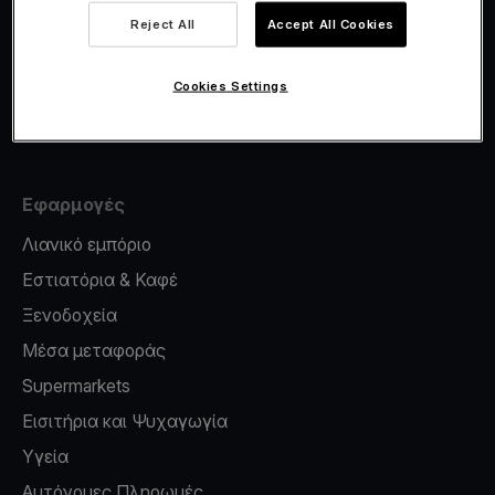
Viva.com Account
Reject All
Accept All Cookies
Έκδοση καρτών
Φοροσήμανση
Cookies Settings
Credit card reader for phone
Εφαρμογές
Λιανικό εμπόριο
Εστιατόρια & Καφέ
Ξενοδοχεία
Μέσα μεταφοράς
Supermarkets
Εισιτήρια και Ψυχαγωγία
Υγεία
Αυτόνομες Πληρωμές