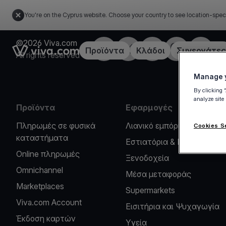
You're on the Cyprus website. Choose your country to see location-spec
©2026 Viva.com
Facebook
X
LinkedIn
Instagram
YouTub
Link to the homepage
Προϊόντα
Κλάδοι
Συνεργάτες
All rights reserved
Manage y
By clicking 
analyze site
Προϊόντα
Εφαρμογές
Πληρωμές σε φυσικά
Λιανικό εμπόριο
Cookies S
καταστήματα
Εστιατόρια & Καφέ
Online πληρωμές
Ξενοδοχεία
Omnichannel
Μέσα μεταφοράς
Marketplaces
Supermarkets
Viva.com Account
Εισιτήρια και Ψυχαγωγία
Έκδοση καρτών
Υγεία