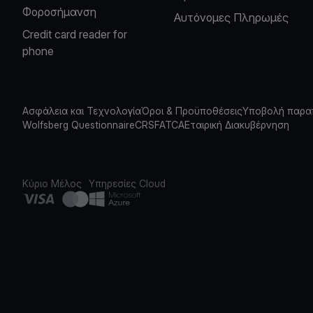
Φοροσήμανση
Αυτόνομες Πληρωμές
Credit card reader for
phone
Ασφάλεια και Τεχνολογία
Όροι & Προϋποθέσεις
Υποβολή παρα
Wolfsberg Questionnaire
CRS
FATCA
Εταιρική Διακυβέρνηση
Κύριο Μέλος
Υπηρεσίες Cloud