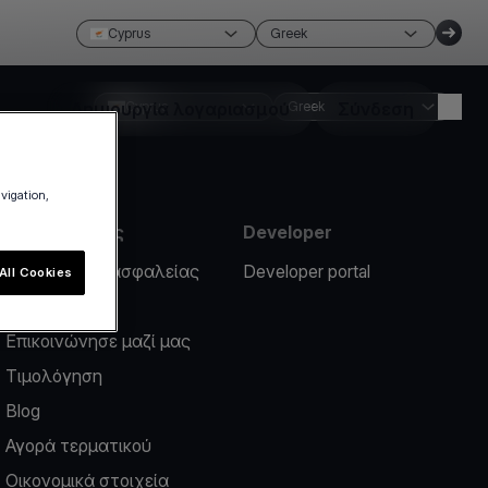
Cyprus
Greek
Δημιουργία λογαριασμού
Cyprus
Greek
Σύνδεση
avigation,
Πληροφορίες
Developer
Περιστατικό ασφαλείας
Developer portal
All Cookies
Help center
Επικοινώνησε μαζί μας
Τιμολόγηση
Blog
Αγορά τερματικού
Οικονομικά στοιχεία