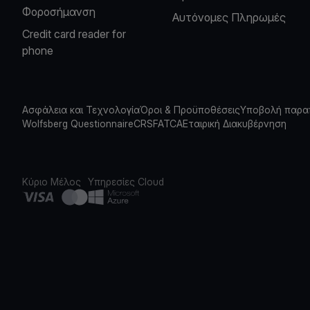
Φοροσήμανση
Αυτόνομες Πληρωμές
Credit card reader for
phone
Ασφάλεια και Τεχνολογία
Όροι & Προϋποθέσεις
Υποβολή παρα
Wolfsberg Questionnaire
CRS
FATCA
Εταιρική Διακυβέρνηση
Κύριο Μέλος
Υπηρεσίες Cloud