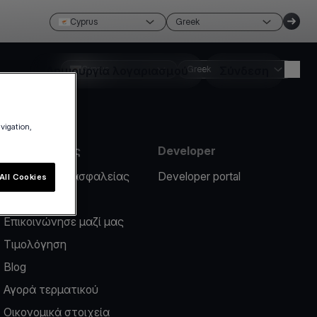
Cyprus
Greek
Δημιουργία λογαριασμού
Cyprus
Greek
Σύνδεση
avigation,
Πληροφορίες
Developer
Περιστατικό ασφαλείας
Developer portal
All Cookies
Help center
Επικοινώνησε μαζί μας
Τιμολόγηση
Blog
Αγορά τερματικού
Οικονομικά στοιχεία