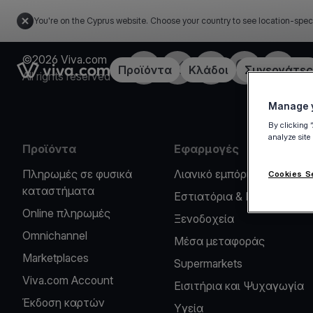
You're on the Cyprus website. Choose your country to see location-spec
©2026 Viva.com
Facebook
X
LinkedIn
Instagram
YouTub
Link to the homepage
Προϊόντα
Κλάδοι
Συνεργάτες
All rights reserved
Manage y
By clicking 
analyze site
Προϊόντα
Εφαρμογές
Πληρωμές σε φυσικά
Λιανικό εμπόριο
Cookies S
καταστήματα
Εστιατόρια & Καφέ
Online πληρωμές
Ξενοδοχεία
Omnichannel
Μέσα μεταφοράς
Marketplaces
Supermarkets
Viva.com Account
Εισιτήρια και Ψυχαγωγία
Έκδοση καρτών
Υγεία