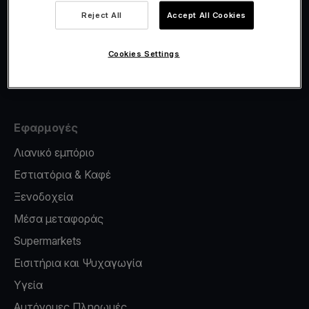
Viva.com Account
Reject All
Accept All Cookies
Έκδοση καρτών
Φοροσήμανση
Cookies Settings
Credit card reader for phone
Εφαρμογές
Λιανικό εμπόριο
Εστιατόρια & Καφέ
Ξενοδοχεία
Μέσα μεταφοράς
Supermarkets
Εισιτήρια και Ψυχαγωγία
Υγεία
Αυτόνομες Πληρωμές