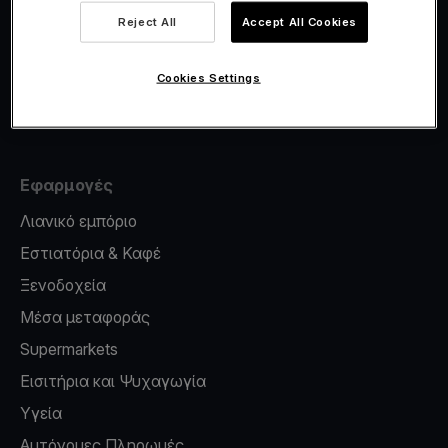
Viva.com Account
Reject All
Accept All Cookies
Έκδοση καρτών
Φοροσήμανση
Cookies Settings
Credit card reader for phone
Εφαρμογές
Λιανικό εμπόριο
Εστιατόρια & Καφέ
Ξενοδοχεία
Μέσα μεταφοράς
Supermarkets
Εισιτήρια και Ψυχαγωγία
Υγεία
Αυτόνομες Πληρωμές