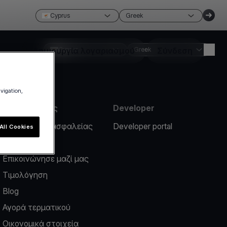
Cyprus
Greek
Δημιουργία λογαριασμού
Cyprus
Greek
Σύνδεση
avigation,
Πληροφορίες
Developer
Περιστατικό ασφαλείας
Developer portal
All Cookies
Help center
Επικοινώνησε μαζί μας
Τιμολόγηση
Blog
Αγορά τερματικού
Οικονομικά στοιχεία