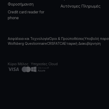
Φοροσήμανση
Αυτόνομες Πληρωμές
Credit card reader for
phone
Ασφάλεια και Τεχνολογία
Όροι & Προϋποθέσεις
Υποβολή παρα
Wolfsberg Questionnaire
CRS
FATCA
Εταιρική Διακυβέρνηση
Κύριο Μέλος
Υπηρεσίες Cloud