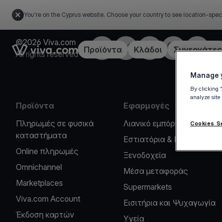
You're on the Cyprus website. Choose your country to see location-spec
©2026 Viva.com
Facebook
X
LinkedIn
Instagram
YouTub
Link to the homepage
Προϊόντα
Κλάδοι
Συνεργάτες
All rights reserved
Manage y
By clicking 
analyze site
Προϊόντα
Εφαρμογές
Πληρωμές σε φυσικά
Λιανικό εμπόριο
Cookies S
καταστήματα
Εστιατόρια & Καφέ
Online πληρωμές
Ξενοδοχεία
Omnichannel
Μέσα μεταφοράς
Marketplaces
Supermarkets
Viva.com Account
Εισιτήρια και Ψυχαγωγία
Έκδοση καρτών
Υγεία