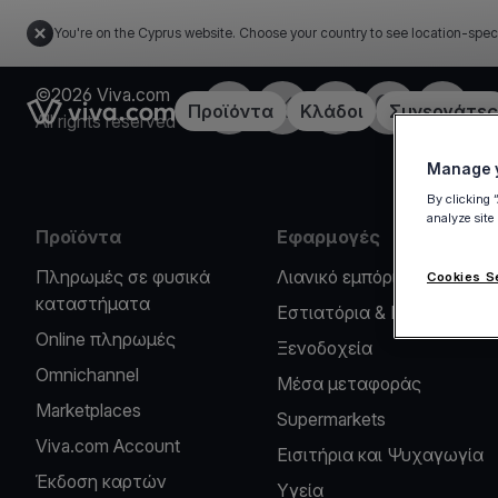
You're on the Cyprus website. Choose your country to see location-spec
©2026 Viva.com
Facebook
X
LinkedIn
Instagram
YouTub
Link to the homepage
Προϊόντα
Κλάδοι
Συνεργάτες
All rights reserved
Manage y
By clicking 
analyze site
Προϊόντα
Εφαρμογές
Πληρωμές σε φυσικά
Λιανικό εμπόριο
Cookies S
καταστήματα
Εστιατόρια & Καφέ
Online πληρωμές
Ξενοδοχεία
Omnichannel
Μέσα μεταφοράς
Marketplaces
Supermarkets
Viva.com Account
Εισιτήρια και Ψυχαγωγία
Έκδοση καρτών
Υγεία