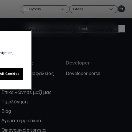
Cyprus
Greek
Δημιουργία λογαριασμού
Cyprus
Greek
Σύνδεση
avigation,
Πληροφορίες
Developer
Περιστατικό ασφαλείας
Developer portal
All Cookies
Help center
Επικοινώνησε μαζί μας
Τιμολόγηση
Blog
Αγορά τερματικού
Οικονομικά στοιχεία