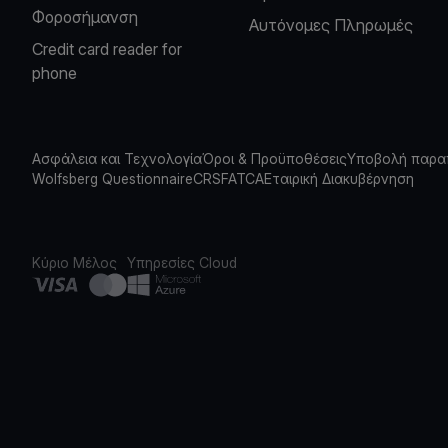
Φοροσήμανση
Αυτόνομες Πληρωμές
Credit card reader for
phone
Ασφάλεια και Τεχνολογία
Όροι & Προϋποθέσεις
Υποβολή παρα
Wolfsberg Questionnaire
CRS
FATCA
Εταιρική Διακυβέρνηση
Κύριο Μέλος
Υπηρεσίες Cloud