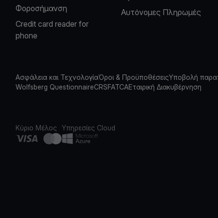
Φοροσήμανση
Αυτόνομες Πληρωμές
Credit card reader for
phone
Ασφάλεια και Τεχνολογία
Όροι & Προϋποθέσεις
Υποβολή παρα
Wolfsberg Questionnaire
CRS
FATCA
Εταιρική Διακυβέρνηση
Κύριο Μέλος
Υπηρεσίες Cloud