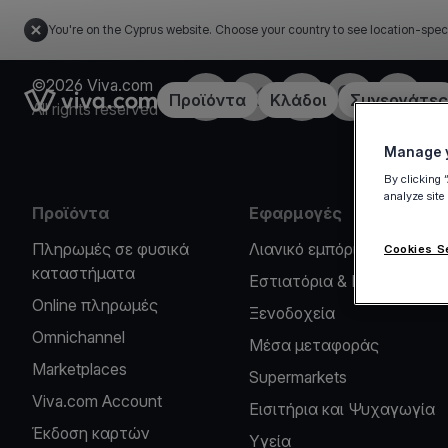
You're on the Cyprus website. Choose your country to see location-spec
©2026 Viva.com
Facebook
X
LinkedIn
Instagram
YouTub
Link to the homepage
Προϊόντα
Κλάδοι
Συνεργάτες
All rights reserved
Manage y
By clicking 
analyze site
Προϊόντα
Εφαρμογές
Πληρωμές σε φυσικά
Λιανικό εμπόριο
Cookies S
καταστήματα
Εστιατόρια & Καφέ
Online πληρωμές
Ξενοδοχεία
Omnichannel
Μέσα μεταφοράς
Marketplaces
Supermarkets
Viva.com Account
Εισιτήρια και Ψυχαγωγία
Έκδοση καρτών
Υγεία