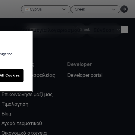
Cyprus
Greek
Δημιουργία λογαριασμού
Cyprus
Greek
Σύνδεση
avigation,
Πληροφορίες
Developer
Περιστατικό ασφαλείας
Developer portal
All Cookies
Help center
Επικοινώνησε μαζί μας
Τιμολόγηση
Blog
Αγορά τερματικού
Οικονομικά στοιχεία