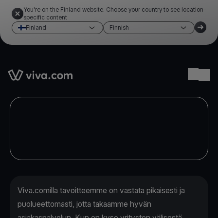
You're on the Finland website. Choose your country to see location-
specific content
Finland
Finnish
Link to the homepage
Ope
Viva.comilla tavoitteemme on vastata pikaisesti ja
puolueettomasti, jotta takaamme hyvän
asiakaspalvelun. Kun on kyse yritysten välisestä