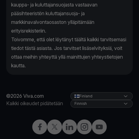
kauppa- ja kuluttajansuojasta vastaavan
pääsihteeristön kuluttajansuoja- ja
markkinavalvontaosaston ylläpitämään
erityisrekisteriin.
Toivomme, että olet löytänyt täältä kaikki tarvitsemasi
tiedot tästä asiasta. Jos tarvitset lisäselvityksiä, voit
ottaa meihin yhteyttä yllä mainittujen yhteystietojen
kautta.
©2026 Viva.com
Finland
Kaikki oikeudet pidätetään
Finnish
Facebook
X
LinkedIn
Instagram
YouTube