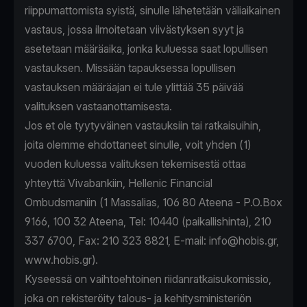
riippumattomista syistä, sinulle lähetetään väliaikainen
vastaus, jossa ilmoitetaan viivästyksen syyt ja
asetetaan määräaika, jonka kuluessa saat lopullisen
vastauksen. Missään tapauksessa lopullisen
vastauksen määräajan ei tule ylittää 35 päivää
valituksen vastaanottamisesta.
Jos et ole tyytyväinen vastauksiin tai ratkaisuihin,
joita olemme ehdottaneet sinulle, voit yhden (1)
vuoden kuluessa valituksen tekemisestä ottaa
yhteyttä Vivabankiin, Hellenic Financial
Ombudsmaniin (1 Massalias, 106 80 Ateena - P.O.Box
9166, 100 32 Ateena, Tel: 10440 (paikallishinta), 210
337 6700, Fax: 210 323 8821, E-mail:
info@hobis.gr
,
www.hobis.gr).
Kyseessä on vaihtoehtoinen riidanratkaisukomissio,
joka on rekisteröity talous- ja kehitysministeriön