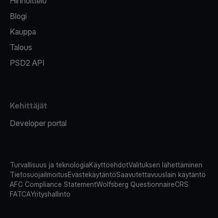
Hinnoittelu
Blogi
Kauppa
Talous
PSD2 API
Kehittäjät
Developer portal
Turvallisuus ja teknologia
Käyttöehdot
Valituksen lähettäminen
Tietosuojailmoitus
Evästekäytäntö
Saavutettavuuslain käytäntö
AFC Compliance Statement
Wolfsberg Questionnaire
CRS
FATCA
Yrityshallinto