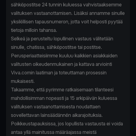
sähköpostitse 24 tunnin kuluessa vahvistaaksemme
valituksen vastaanottamisen. Lisäksi annamme sinulle
yksilöllisen tapausnumeron, jotta voit helposti pyytää
tietoja milloin tahansa.
Selkeä ja perusteltu lopullinen vastaus välitetään
sinulle, chatissa, sähköpostitse tai postitse.
Perusperiaatteisiimme kuuluu kaikkien asiakkaiden
valitusten oikeudenmukainen ja kattava arviointi
Viva.comin laatiman ja toteuttaman prosessin
mukaisesti.
Takaamme, että pyrimme ratkaisemaan tilanteesi
mahdollisimman nopeasti ja 15 arkipäivän kuluessa
valituksen vastaanottamisesta noudattaen
sovellettavan lainsäädännön aikarajoituksia.
Poikkeustapauksissa, jos lopullista vastausta ei voida
antaa yllä mainitussa määräajassa meistä