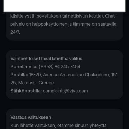
valituksesta ja kerromme, että se on tiimillämme
käsittelyssä (sovelluksen tai nettisivun kautta). Chat-
palvelu on helppokäyttöinen ja tiimimme on saatavilla
24/7.
Vaihtoehtoiset tavat lähettää valitus
Puhelimella:
(+358) 94 245 7454
Postilla:
18-20, Avenue Amarousiou Chalandriou, 151
25, Marousi - Greece
Sähköpostilla:
complaints@viva.com
Vastaus valitukseen
Kun lähetät valituksen, otamme sinuun yhteyttä