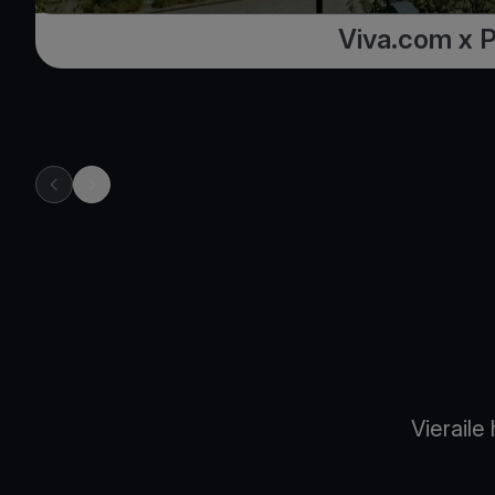
Viva.com x 
previous item in carousel
next item in carousel
Vierail