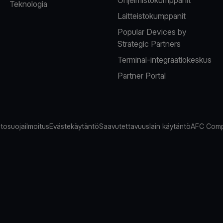
Teknologia
Laitteistokumppanit
Popular Devices by
Strategic Partners
Terminal-integraatiokeskus
Partner Portal
tosuojailmoitus
Evästekäytäntö
Saavutettavuuslain käytäntö
AFC Comp