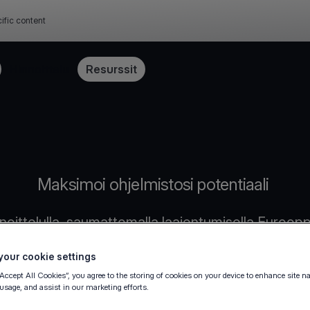
ific content
Hinnoittelu
Resurssit
Maksimoi ohjelmistosi potentiaali
innoittelulla, saumattomalla laajentumisella Euroop
our cookie settings
“Accept All Cookies”, you agree to the storing of cookies on your device to enhance site n
 usage, and assist in our marketing efforts.