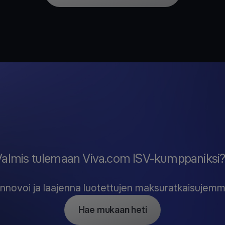
Valmis tulemaan Viva.com ISV-kumppaniksi
 innovoi ja laajenna luotettujen maksuratkaisujem
Hae mukaan heti