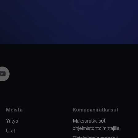
am
YouTube
Meistä
Kumppaniratkaisut
Yritys
Maksuratkaisut
ohjelmistontoimittajille
Urat
Ohjelmistokumppanit