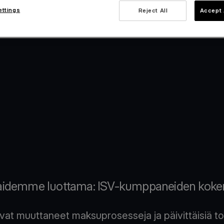
ettings
Reject All
Accept 
aidemme luottama: ISV-kumppaneiden kok
t muuttaneet maksuprosesseja ja päivittäisiä to