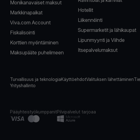
Monikanavaiset maksut
Hotellit
Markkinapaikat
Liikennöinti
Viva.com Account
Supermarketit ja lähikaupat
Fiskalisointi
Lipunmyynti ja Viihde
Korttien myöntäminen
Itsepalvelumaksut
Maksupääte puhelimeen
Turvallisuus ja teknologia
Käyttöehdot
Valituksen lähettäminen
Tie
Yrityshallinto
Pääyhteistyökumppanit
Pilvipalvelut tarjoaa