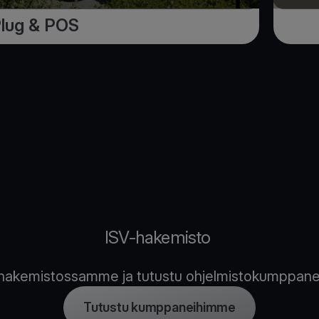
Plug & POS
ISV-hakemisto
e hakemistossamme ja tutustu ohjelmistokumppan
Tutustu kumppaneihimme