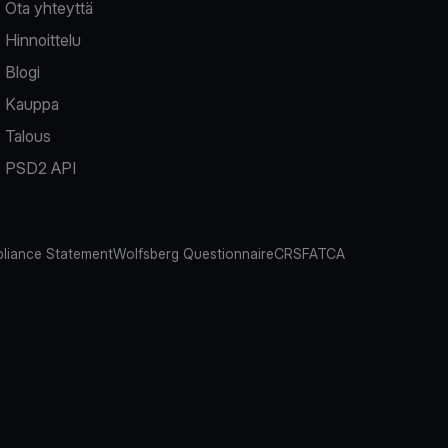
Ota yhteyttä
Hinnoittelu
Blogi
Kauppa
Talous
PSD2 API
liance Statement
Wolfsberg Questionnaire
CRS
FATCA