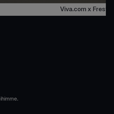
Viva.com x Fresto
eihimme.