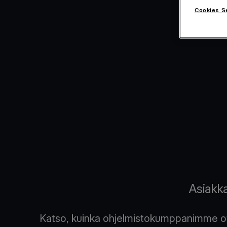
Cookies S
Asiakk
Katso, kuinka ohjelmistokumppanimme ova