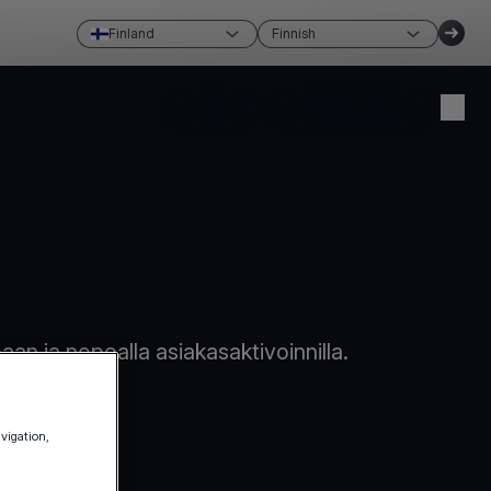
Finland
Finnish
Luo tili
Kirjaudu sisään
paan ja nopealla asiakasaktivoinnilla.
avigation,