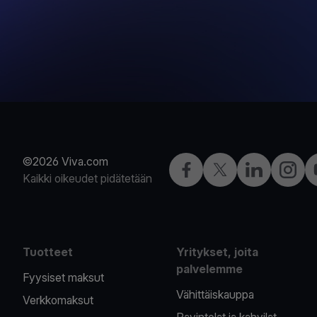
©2026 Viva.com
Facebook
X
LinkedIn
Instagr
Kaikki oikeudet pidätetään
Tuotteet
Yritykset, joita
palvelemme
Fyysiset maksut
Vähittäiskauppa
Verkkomaksut
Ravintolat ja kahvilat