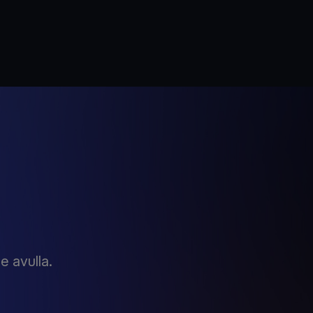
?
me avulla.