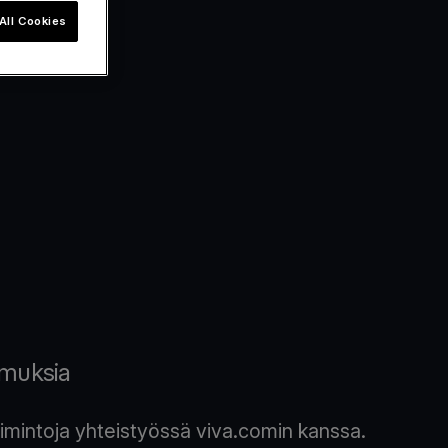
All Cookies
emuksia
imintoja yhteistyössä viva.comin kanssa.