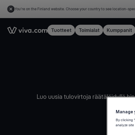
You're on the Finland website. Choose your country to see location-spec
Link to the homepage
Tuotteet
Toimialat
Kumppanit
Luo uusia tulovirtoja räätälöidyllä h
Manage y
By clicking 
analyze site