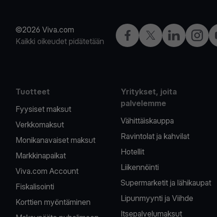
©2026 Viva.com
Facebook
X
LinkedIn
Instagr
Kaikki oikeudet pidätetään
Tuotteet
Yritykset, joita
palvelemme
Fyysiset maksut
Vähittäiskauppa
Verkkomaksut
Ravintolat ja kahvilat
Monikanavaiset maksut
Hotellit
Markkinapaikat
Liikennöinti
Viva.com Account
Supermarketit ja lähikaupat
Fiskalisointi
Lipunmyynti ja Viihde
Korttien myöntäminen
Itsepalvelumaksut