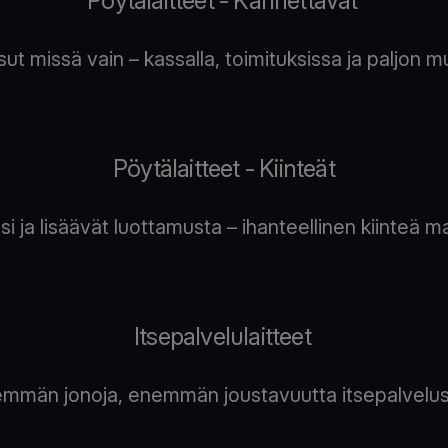
Pöytälaitteet - Kannettavat
t missä vain – kassalla, toimituksissa ja paljon muut
Pöytälaitteet - Kiinteät
 ja lisäävät luottamusta – ihanteellinen kiinteä maks
Itsepalvelulaitteet
emmän jonoja, enemmän joustavuutta itsepalvelusta