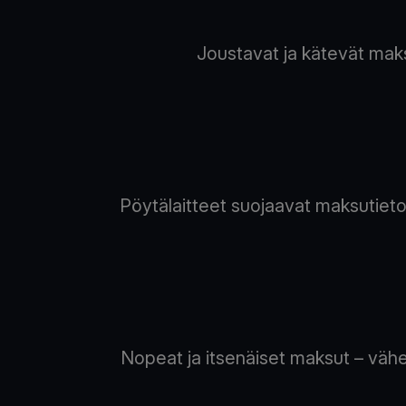
Joustavat ja kätevät maksu
Pöytälaitteet suojaavat maksutietosi
Nopeat ja itsenäiset maksut – väh