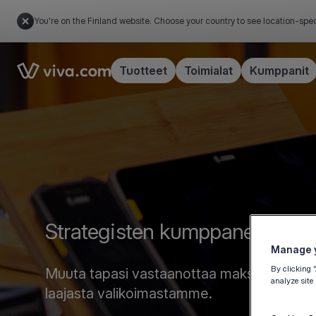
You're on the Finland website. Choose your country to see location-spec
Link to the homepage
Tuotteet
Toimialat
Kumppanit
Strategisten kumppaneiden suo
Manage y
By clicking 
Muuta tapasi vastaanottaa maksuja valitsema
analyze site
laajasta valikoimastamme.