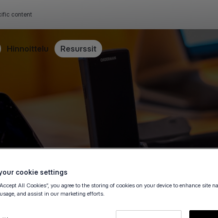
ific content
Hinnoittelu
Resurssit
situt laitteet
our cookie settings
“Accept All Cookies”, you agree to the storing of cookies on your device to enhance site n
lla yli 1,215 laitteen
 usage, and assist in our marketing efforts.