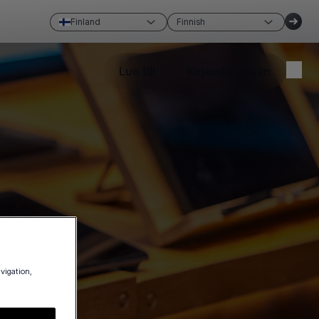
Finland
Finnish
Luo tili
Kirjaudu sisään
avigation,