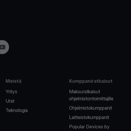
am
YouTube
Meistä
Kumppaniratkaisut
Yritys
Maksuratkaisut
ohjelmistontoimittajille
Urat
Ohjelmistokumppanit
Teknologia
Laitteistokumppanit
Popular Devices by