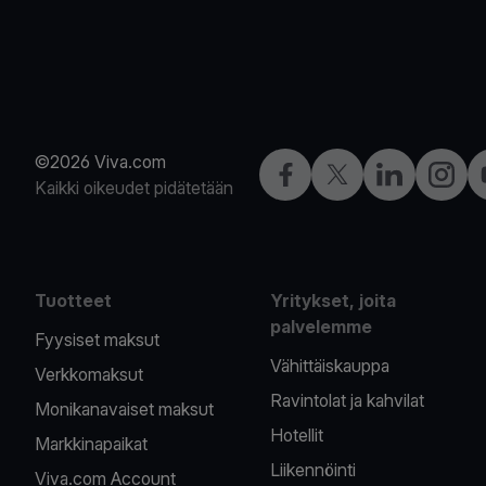
©2026 Viva.com
Facebook
X
LinkedIn
Instagr
Kaikki oikeudet pidätetään
Tuotteet
Yritykset, joita
palvelemme
Fyysiset maksut
Vähittäiskauppa
Verkkomaksut
Ravintolat ja kahvilat
Monikanavaiset maksut
Hotellit
Markkinapaikat
Liikennöinti
Viva.com Account