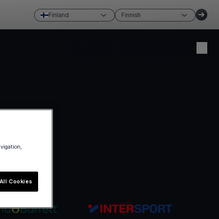
Finland
Finnish
Luo tili
Kirjaudu sisään
avigation,
All Cookies