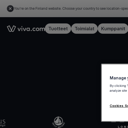
You're on the Finland website. Choose your country to see location-spec
Link to the homepage
Tuotteet
Toimialat
Kumppanit
Manage y
By clicking 
analyze site
Cookies S