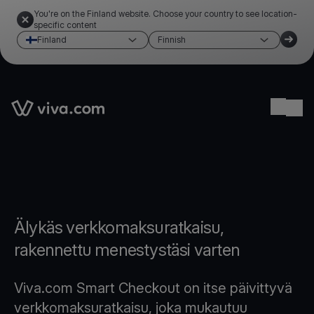
You're on the Finland website. Choose your country to see location-
specific content
Finland
Finnish
Link to the homepage
Ope
Älykäs verkkomaksuratkaisu,
rakennettu menestystäsi varten
Viva.com Smart Checkout on itse päivittyvä
verkkomaksuratkaisu, joka mukautuu