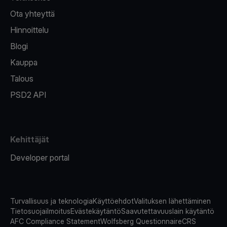
Ota yhteyttä
Hinnoittelu
Blogi
Kauppa
Talous
PSD2 API
Kehittäjät
Developer portal
Turvallisuus ja teknologia
Käyttöehdot
Valituksen lähettäminen
Tietosuojailmoitus
Evästekäytäntö
Saavutettavuuslain käytäntö
AFC Compliance Statement
Wolfsberg Questionnaire
CRS