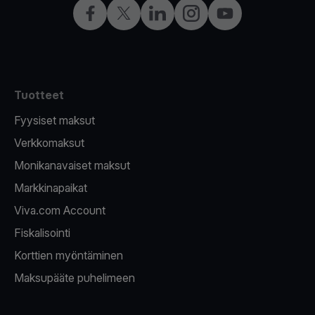
Facebook
X
LinkedIn
Instagram
YouTube
Tuotteet
Fyysiset maksut
Verkkomaksut
Monikanavaiset maksut
Markkinapaikat
Viva.com Account
Fiskalisointi
Korttien myöntäminen
Maksupääte puhelimeen