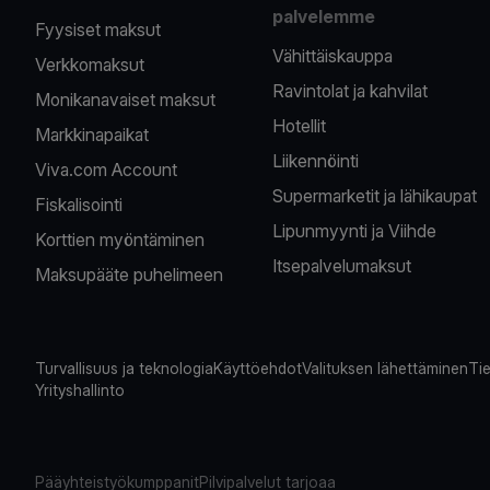
palvelemme
Fyysiset maksut
Vähittäiskauppa
Verkkomaksut
Ravintolat ja kahvilat
Monikanavaiset maksut
Hotellit
Markkinapaikat
Liikennöinti
Viva.com Account
Supermarketit ja lähikaupat
Fiskalisointi
Lipunmyynti ja Viihde
Korttien myöntäminen
Itsepalvelumaksut
Maksupääte puhelimeen
Turvallisuus ja teknologia
Käyttöehdot
Valituksen lähettäminen
Tie
Yrityshallinto
Pääyhteistyökumppanit
Pilvipalvelut tarjoaa