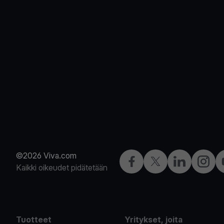
©2026 Viva.com
Facebook
X
LinkedIn
Instagr
Kaikki oikeudet pidätetään
Tuotteet
Yritykset, joita