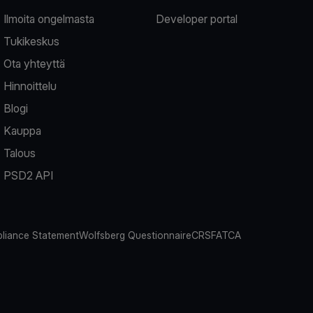
Ilmoita ongelmasta
Developer portal
Tukikeskus
Ota yhteyttä
Hinnoittelu
Blogi
Kauppa
Talous
PSD2 API
liance Statement
Wolfsberg Questionnaire
CRS
FATCA