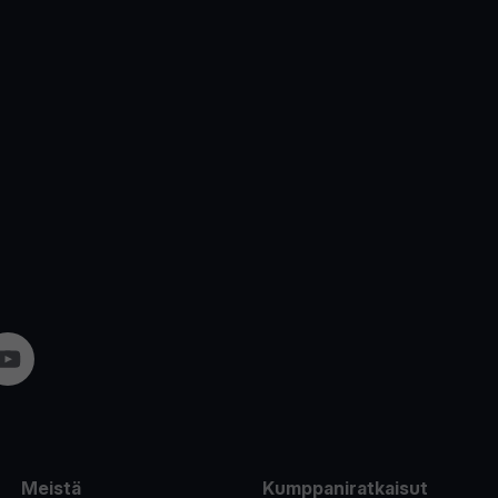
am
YouTube
Meistä
Kumppaniratkaisut