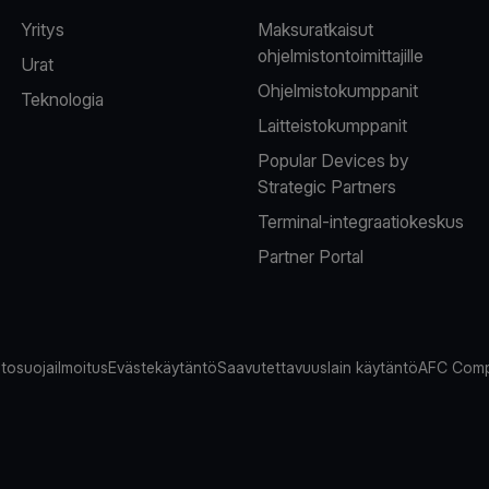
Yritys
Maksuratkaisut
ohjelmistontoimittajille
Urat
Ohjelmistokumppanit
Teknologia
Laitteistokumppanit
Popular Devices by
Strategic Partners
Terminal-integraatiokeskus
Partner Portal
tosuojailmoitus
Evästekäytäntö
Saavutettavuuslain käytäntö
AFC Comp