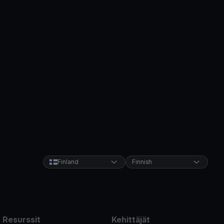
Finland
Finnish
Resurssit
Kehittäjät