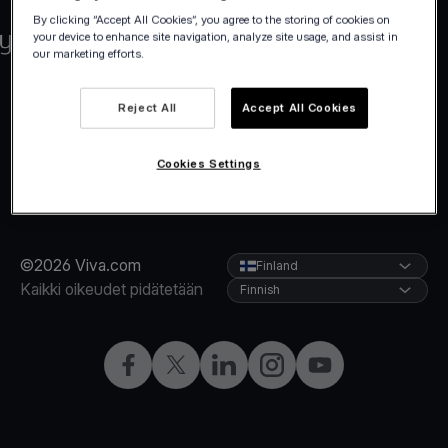
By clicking “Accept All Cookies”, you agree to the storing of cookies on
your device to enhance site navigation, analyze site usage, and assist in
our marketing efforts.
Reject All
Accept All Cookies
Cookies Settings
©2026 Viva.com
Finland
Kaikki oikeudet pidätetään
Finnish
Facebook
X
LinkedIn
Instagram
YouTube