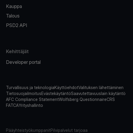
Kauppa
Talous
PSD2 API
Kehittäjät
Developer portal
Turvallisuus ja teknologia
Käyttöehdot
Valituksen lähettäminen
Tietosuojailmoitus
Evästekäytäntö
Saavutettavuuslain käytäntö
AFC Compliance Statement
Wolfsberg Questionnaire
CRS
FATCA
Yrityshallinto
Pääyhteistyökumppanit
Pilvipalvelut tarjoaa