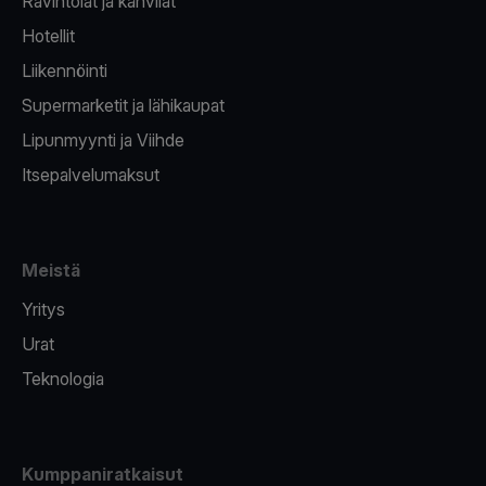
Ravintolat ja kahvilat
Hotellit
Liikennöinti
Supermarketit ja lähikaupat
Lipunmyynti ja Viihde
Itsepalvelumaksut
Meistä
Yritys
Urat
Teknologia
Kumppaniratkaisut