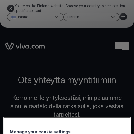
You're on the Finland website. Choose your country to see location-
specific content
Finland
Finnish
Link to the homepage
Ope
Ota yhteyttä myyntitiimiin
Kerro meille yrityksestäsi, niin palaamme
sinulle räätälöidyllä ratkaisulla, joka vastaa
tarpeitasi.
Manage your cookie settings