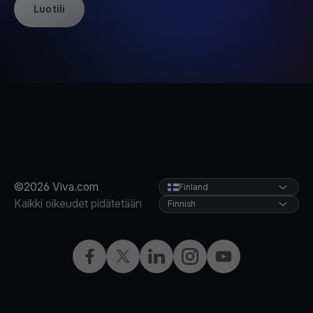
Luo tili
©2026 Viva.com
Finland
Kaikki oikeudet pidätetään
Finnish
Facebook
X
LinkedIn
Instagram
YouTube