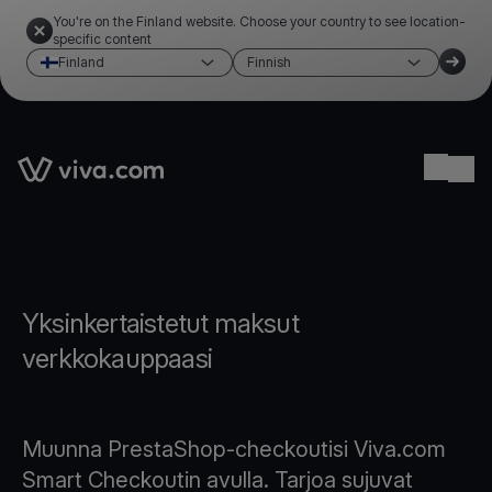
You're on the Finland website. Choose your country to see location-
specific content
Finland
Finnish
Link to the homepage
Ope
Yksinkertaistetut maksut
verkkokauppaasi
Muunna PrestaShop-checkoutisi Viva.com
Smart Checkoutin avulla. Tarjoa sujuvat