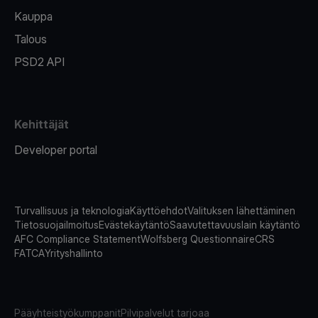
Kauppa
Talous
PSD2 API
Kehittäjät
Developer portal
Turvallisuus ja teknologia
Käyttöehdot
Valituksen lähettäminen
Tietosuojailmoitus
Evästekäytäntö
Saavutettavuuslain käytäntö
AFC Compliance Statement
Wolfsberg Questionnaire
CRS
FATCA
Yrityshallinto
Pääyhteistyökumppanit
Pilvipalvelut tarjoaa