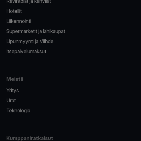
Ravintolat ja kahvilat
Hotellit
Liikennöinti
Supermarketit ja lähikaupat
Lipunmyynti ja Viihde
Itsepalvelumaksut
Meistä
Yritys
Urat
Teknologia
Kumppaniratkaisut