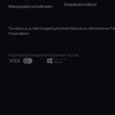
Itsepalvelumaksut
Maksupääte puhelimeen
Turvallisuus ja teknologia
Käyttöehdot
Valituksen lähettäminen
Tie
Yrityshallinto
Pääyhteistyökumppanit
Pilvipalvelut tarjoaa