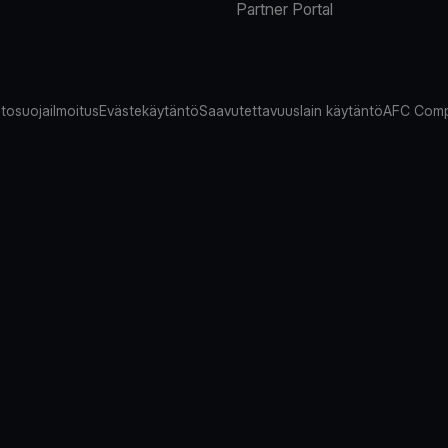
Partner Portal
tosuojailmoitus
Evästekäytäntö
Saavutettavuuslain käytäntö
AFC Comp