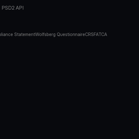
PSD2 API
liance Statement
Wolfsberg Questionnaire
CRS
FATCA