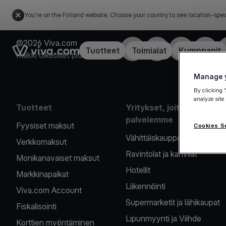
You're on the Finland website. Choose your country to see location-spec
©2026 Viva.com
Facebook
X
LinkedIn
Instagr
Link to the homepage
Tuotteet
Toimialat
Kumppanit
Kaikki oikeudet pidätetään
Manage y
By clicking 
analyze site
Tuotteet
Yritykset, joita
palvelemme
Fyysiset maksut
Cookies S
Vähittäiskauppa
Verkkomaksut
Ravintolat ja kahvilat
Monikanavaiset maksut
Hotellit
Markkinapaikat
Liikennöinti
Viva.com Account
Supermarketit ja lähikaupat
Fiskalisointi
Lipunmyynti ja Viihde
Korttien myöntäminen