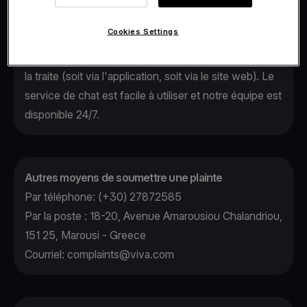
dans le menu de la page d'accueil. Nous vous
Cookies Settings
informerons par écrit, dans un délai d'un jour après le
dépôt de la plainte, de sa réception et de l'équipe qui
la traite (soit via l'application, soit via le site web). Le
service de chat est facile à utiliser et notre équipe est
disponible 24/7.
Autres moyens de soumettre une plainte
Par téléphone: (+30) 27872585
Par la poste : 18-20, Avenue Amarousiou Chalandriou,
151 25, Marousi - Greece
Courriel:
complaints@viva.com