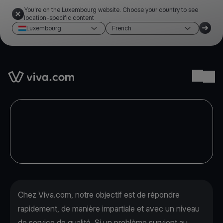
You're on the Luxembourg website. Choose your country to see
location-specific content
Luxembourg
French
Link to the homepage
Ope
Chez Viva.com, notre objectif est de répondre
rapidement, de manière impartiale et avec un niveau
de service de qualité. Si un problème survient au