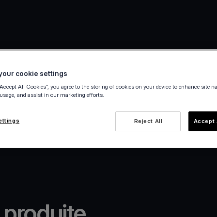
our cookie settings
“Accept All Cookies”, you agree to the storing of cookies on your device to enhance site n
 usage, and assist in our marketing efforts.
ettings
Reject All
Accept 
 produite