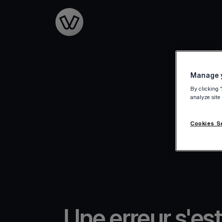
Go to the homepage
Manage y
By clicking 
analyze site
Cookies S
Une erreur s'est