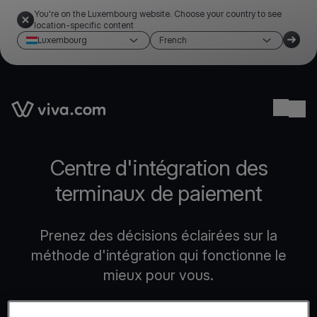
You're on the Luxembourg website. Choose your country to see
location-specific content
Luxembourg
French
Link to the homepage
Ope
Centre d'intégration des
terminaux de paiement
Prenez des décisions éclairées sur la
méthode d'intégration qui fonctionne le
mieux pour vous.