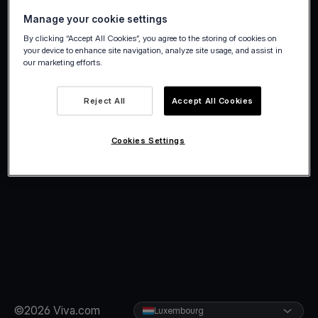
Devenir partenaire
Manage your cookie settings
By clicking “Accept All Cookies”, you agree to the storing of cookies on
your device to enhance site navigation, analyze site usage, and assist in
our marketing efforts.
Reject All
Accept All Cookies
Cookies Settings
©2026 Viva.com
Luxembourg