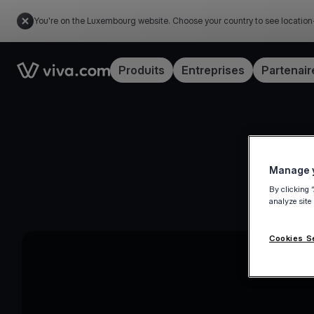
You're on the Luxembourg website. Choose your country to see location
Link to the homepage
Produits
Entreprises
Partenair
Manage y
By clicking 
analyze site
Cookies S