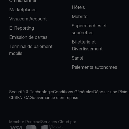
Omnichannel
Hôtels
Marketplaces
Mobilité
Viva.com Account
Supermarchés et
E-Reporting
supérettes
Émission de cartes
Billetterie et
Terminal de paiement
Divertissement
mobile
Santé
Paiements autonomes
Sécurité & Technologie
Conditions Générales
Déposer une Plain
CRS
FATCA
Gouvernance d'entreprise
Membre Principal
Services Cloud par