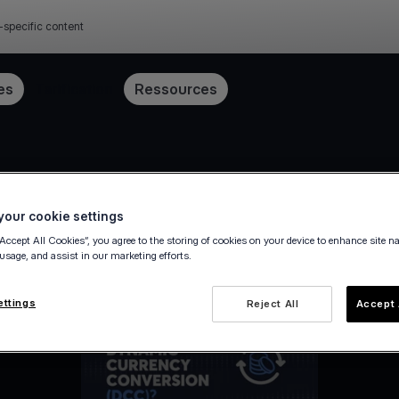
-specific content
es
Tarification
Ressources
our cookie settings
“Accept All Cookies”, you agree to the storing of cookies on your device to enhance site n
 usage, and assist in our marketing efforts.
ettings
Reject All
Accept 