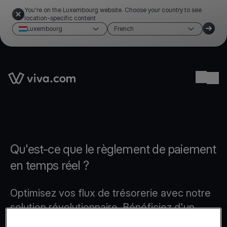
You're on the Luxembourg website. Choose your country to see
location-specific content
Luxembourg
French
Link to the homepage
Ope
Qu'est-ce que le règlement de paiement
en temps réel ?
Optimisez vos flux de trésorerie avec notre
solution révolutionnaire. Bénéficiez d'un
accès rapide à vos fonds, 365 jours par an, y