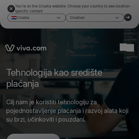
You're on the Croatia website. Choose your country to see location-
specific content
Croatia
Croatian
Link to the homepage
Ope
Tehnologija kao središte
plaćanja
Cilj nam je koristiti tehnologiju za
pojednostavljenje plaćanja i razvoj alata koji
su brzi, učinkoviti i pouzdani.