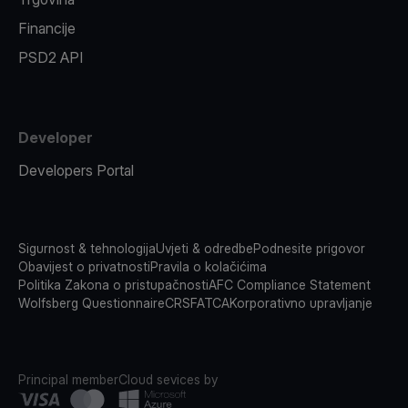
Financije
PSD2 API
Developer
Developers Portal
Sigurnost & tehnologija
Uvjeti & odredbe
Podnesite prigovor
Obavijest o privatnosti
Pravila o kolačićima
Politika Zakona o pristupačnosti
AFC Compliance Statement
Wolfsberg Questionnaire
CRS
FATCA
Korporativno upravljanje
Principal member
Cloud sevices by