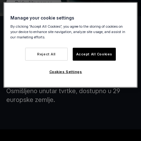
Pridružite nam se
Manage your cookie settings
By clicking “Accept All Cookies”, you agree to the storing of cookies on
your device to enhance site navigation, analyze site usage, and assist in
our marketing efforts.
Tap on Any Device
Reject All
Accept All Cookies
Viva.com prednjači u transformaciji financija
Cookies Settings
kroz inovativna tehnološka rješenja koja
plaćanja čine brzim, učinkovitim i pouzdanim.
Osmišljeno unutar tvrtke, dostupno u 29
europske zemlje.