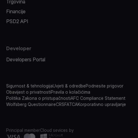
Trgovina
Financije
PSD2 API
Developer
Developers Portal
Sigurnost & tehnologija
Uvjeti & odredbe
Podnesite prigovor
Obavijest o privatnosti
Pravila o kolačićima
Politika Zakona o pristupačnosti
AFC Compliance Statement
Wolfsberg Questionnaire
CRS
FATCA
Korporativno upravljanje
Principal member
Cloud sevices by