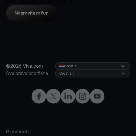
pitanja i sve je spremno!
Napravite račun
©2026 Viva.com
Croatia
Sva prava pridržana
Croatian
Facebook
X
LinkedIn
Instagram
YouTube
Proizvodi