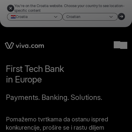
You're on the Croatia website. Choose your country to see location-
specific content
Croatia
Croatian
Ope
First Tech Bank
in Europe
Payments. Banking. Solutions.
Pomažemo tvrtkama da ostanu ispred
konkurencije, prošire se i rastu diljem