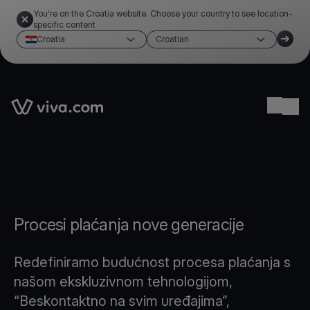
You're on the Croatia website. Choose your country to see location-
specific content
Croatia
Croatian
Link to the homepage
Ope
Procesi plaćanja nove generacije
Redefiniramo budućnost procesa plaćanja s
našom ekskluzivnom tehnologijom,
“Beskontaktno na svim uređajima”,