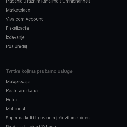
Plaćanja u raznim kanalima ( Omnichannel)
Marketplace
Viva.com Account
Fiskalizacija
Izdavanje
Pos uređaj
Tvrtke kojima pružamo usluge
Maloprodaja
Restorani i kafići
Hoteli
Mobilnost
Supermarketi i trgovine mješovitom robom
Prodaja ulaznica i Zabava