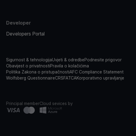
Developer
Developers Portal
Sigurnost & tehnologija
Uvjeti & odredbe
Podnesite prigovor
Obavijest o privatnosti
Pravila o kolačićima
Politika Zakona o pristupačnosti
AFC Compliance Statement
Wolfsberg Questionnaire
CRS
FATCA
Korporativno upravljanje
Principal member
Cloud sevices by