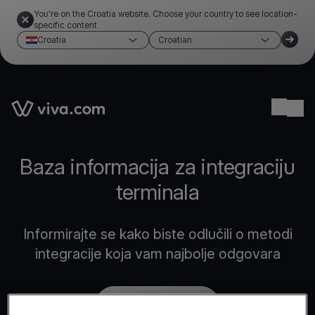
You're on the Croatia website. Choose your country to see location-
specific content
Croatia
Croatian
Link to the homepage
Ope
Baza informacija za integraciju
terminala
Informirajte se kako biste odlučili o metodi
integracije koja vam najbolje odgovara
Postanite partner