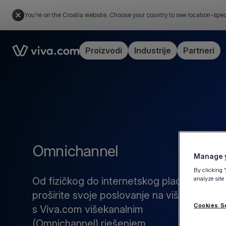
You're on the Croatia website. Choose your country to see location-spec
Link to the homepage
Proizvodi
Industrije
Partneri
Omnichannel
Manage y
By clicking 
analyze site
Od fizičkog do internetskog plaćanja,
proširite svoje poslovanje na više kanala
Cookies S
s Viva.com višekanalnim
(Omnichannel) rješenjem