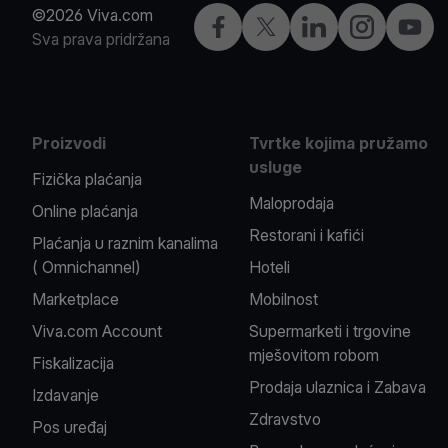
©2026 Viva.com
Facebook
X
LinkedIn
Instagram
YouTu
Sva prava pridržana
Proizvodi
Tvrtke kojima pružamo
usluge
Fizička plaćanja
Maloprodaja
Online plaćanja
Restorani i kafići
Plaćanja u raznim kanalima
( Omnichannel)
Hoteli
Marketplace
Mobilnost
Viva.com Account
Supermarketi i trgovine
mješovitom robom
Fiskalizacija
Prodaja ulaznica i Zabava
Izdavanje
Zdravstvo
Pos uređaj