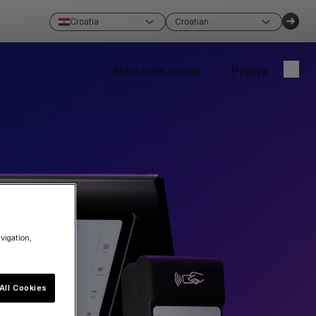
Croatia
Croatian
Napravite račun
Prijava
avigation,
All Cookies