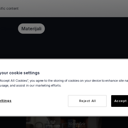
ific content
Cijene
Materijali
our cookie settings
“Accept All Cookies”, you agree to the storing of cookies on your device to enhance site n
 usage, and assist in our marketing efforts.
ettings
Reject All
Accept 