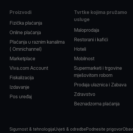
Proizvodi
Tvrtke kojima pružamo
usluge
Fizička plaćanja
Maloprodaja
Online plaćanja
Restorani i kafići
Plaćanja u raznim kanalima
( Omnichannel)
Hoteli
Marketplace
Mobilnost
Viva.com Account
Supermarketi i trgovine
mješovitom robom
Fiskalizacija
Prodaja ulaznica i Zabava
Izdavanje
Zdravstvo
Pos uređaj
Beznadzorna plaćanja
Sigurnost & tehnologija
Uvjeti & odredbe
Podnesite prigovor
Obavi