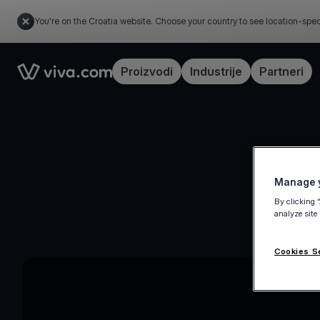
You're on the Croatia website. Choose your country to see location-spec
Link to the homepage
Proizvodi
Industrije
Partneri
Manage y
By clicking 
analyze site
Cookies S