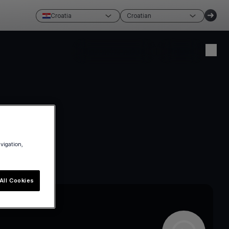
Croatia
Croatian
Napravite račun
Prijava
avigation,
All Cookies