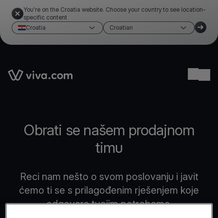
You're on the Croatia website. Choose your country to see location-
specific content
Croatia
Croatian
Link to the homepage
Ope
Obrati se našem prodajnom
timu
Reci nam nešto o svom poslovanju i javit
ćemo ti se s prilagođenim rješenjem koje
odgovara tvojim potrebama.