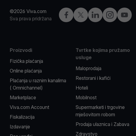
©2026 Viva.com
Facebook
X
LinkedIn
Instagram
YouTu
Sva prava pridržana
Proizvodi
Tvrtke kojima pružamo
usluge
Fizička plaćanja
Maloprodaja
Online plaćanja
Restorani i kafići
Plaćanja u raznim kanalima
( Omnichannel)
Hoteli
Marketplace
Mobilnost
Viva.com Account
Supermarketi i trgovine
mješovitom robom
Fiskalizacija
Prodaja ulaznica i Zabava
Izdavanje
Zdravstvo