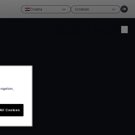
Croatia
Croatian
Napravite račun
Prijava
avigation,
All Cookies