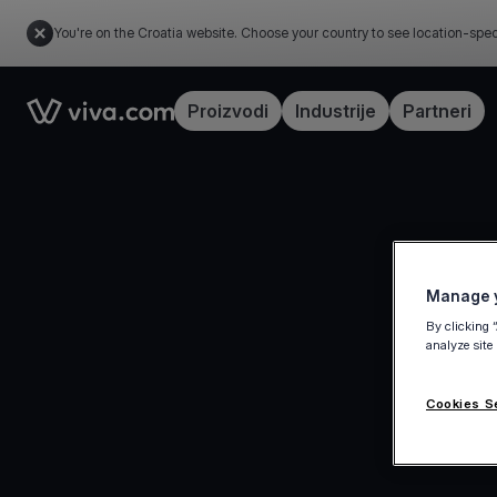
You're on the Croatia website. Choose your country to see location-spec
Link to the homepage
Proizvodi
Industrije
Partneri
Manage y
By clicking 
analyze site
Cookies S