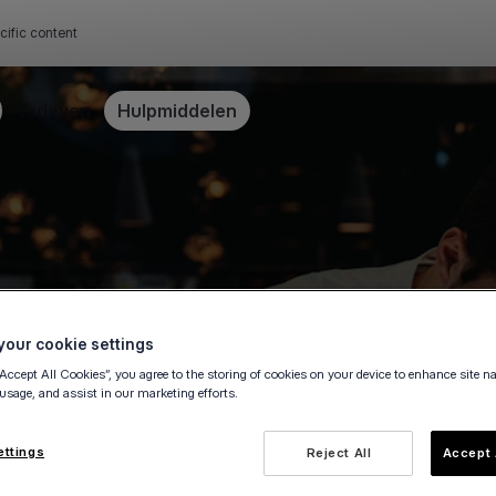
cific content
Tarieven
Hulpmiddelen
our cookie settings
ingen
“Accept All Cookies”, you agree to the storing of cookies on your device to enhance site n
 usage, and assist in our marketing efforts.
lingen in hotels,
ettings
Reject All
Accept 