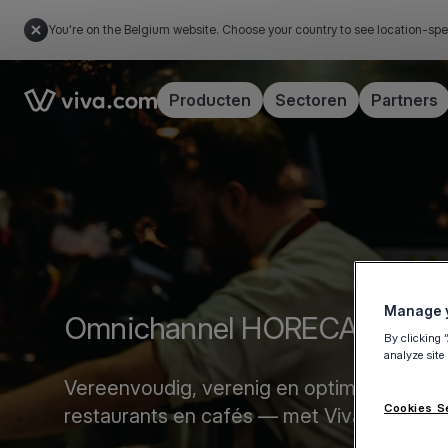
You're on the Belgium website. Choose your country to see location-spe
Link to the homepage
Producten
Sectoren
Partners
Manage y
Omnichannel HORECA-betal
By clicking 
analyze site
Vereenvoudig, verenig en optimaliseer beta
Cookies S
restaurants en cafés — met Viva.com.