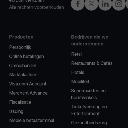
©2026 Viva.com
Facebook
X
LinkedIn
Insta
Alle rechten voorbehouden
Producten
Bedrijven die we
ondersteunen
Persoonlijk
Retail
Online betalingen
Restaurants & Cafés
Omnichannel
Hotels
Marktplaatsen
Mobiliteit
Viva.com Account
Supermarkten en
Merchant Advance
buurtwinkels
Fiscalisatie
Ticketverkoop en
Issuing
Entertainment
Mobiele betaalterminal
Gezondheidszorg