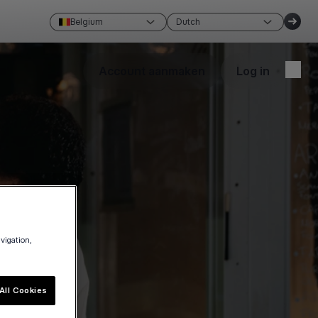
Belgium
Dutch
Account aanmaken
Log in
avigation,
All Cookies