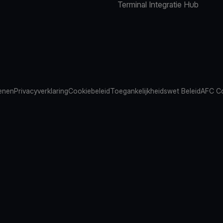
Terminal Integratie Hub
ienen
Privacyverklaring
Cookiebeleid
Toegankelijkheidswet Beleid
AFC Co