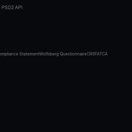
PSD2 API
mpliance Statement
Wolfsberg Questionnaire
CRS
FATCA