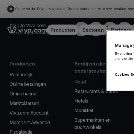
You're on the Belgium website. Choose your country to see location-spe
©2026 Viva.com
Facebook
X
LinkedIn
Insta
Link to the homepage
Producten
Sectoren
Partners
Alle rechten voorbehouden
Manage y
By clicking 
analyze site
Producten
Bedrijven die we
ondersteunen
Persoonlijk
Cookies S
Retail
Online betalingen
Restaurants & Cafés
Omnichannel
Hotels
Marktplaatsen
Mobiliteit
Viva.com Account
Supermarkten en
Merchant Advance
buurtwinkels
Fiscalisatie