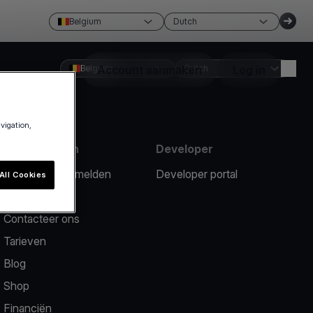
Belgium
Dutch
Belgium
Account aanmaken
Dutch
Log in
avigation,
Hulpmiddelen
Developer
Een probleem melden
Developer portal
All Cookies
Hulpcentrum
Contacteer ons
Tarieven
Blog
Shop
Financiën