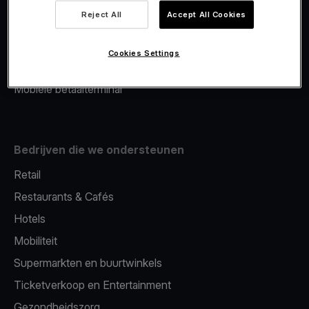
Viva.com Account
Reject All
Accept All Cookies
Merchant Advance
Fiscalisatie
Cookies Settings
Issuing
Mobiele betaalterminal
Bedrijven die we ondersteunen
Retail
Restaurants & Cafés
Hotels
Mobiliteit
Supermarkten en buurtwinkels
Ticketverkoop en Entertainment
Gezondheidszorg