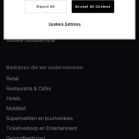
Viva.com Account
Reject All
Accept All Cookies
Merchant Advance
Fiscalisatie
Cookies Settings
Issuing
Mobiele betaalterminal
Bedrijven die we ondersteunen
Retail
Restaurants & Cafés
Hotels
Mobiliteit
Supermarkten en buurtwinkels
Ticketverkoop en Entertainment
Gezondheidszorg