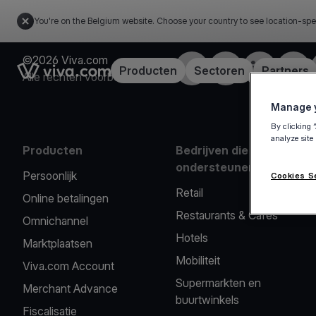
You're on the Belgium website. Choose your country to see location-spe
©2026 Viva.com
Facebook
X
LinkedIn
Insta
Link to the homepage
Producten
Sectoren
Partners
Alle rechten voorbehouden
Manage y
By clicking 
analyze site
Producten
Bedrijven die we
ondersteunen
Persoonlijk
Cookies S
Retail
Online betalingen
Restaurants & Cafés
Omnichannel
Hotels
Marktplaatsen
Mobiliteit
Viva.com Account
Supermarkten en
Merchant Advance
buurtwinkels
Fiscalisatie