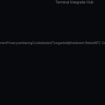
Terminal Integratie Hub
ienen
Privacyverklaring
Cookiebeleid
Toegankelijkheidswet Beleid
AFC Co