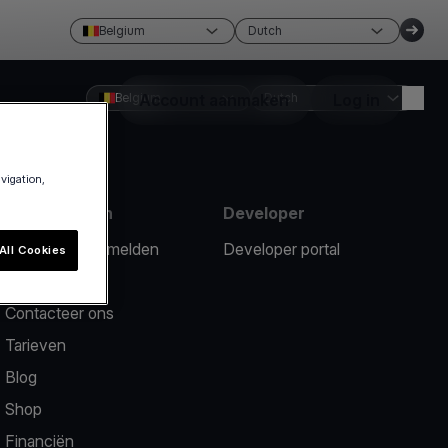
Belgium
Dutch
Belgium
Account aanmaken
Dutch
Log in
avigation,
Hulpmiddelen
Developer
Een probleem melden
Developer portal
All Cookies
Hulpcentrum
Contacteer ons
Tarieven
Blog
Shop
Financiën