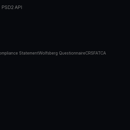
PSD2 API
mpliance Statement
Wolfsberg Questionnaire
CRS
FATCA