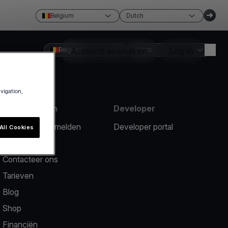
Belgium
Dutch
Belgium
Account aanmaken
Dutch
Log in
avigation,
Hulpmiddelen
Developer
Een probleem melden
Developer portal
All Cookies
Hulpcentrum
Contacteer ons
Tarieven
Blog
Shop
Financiën