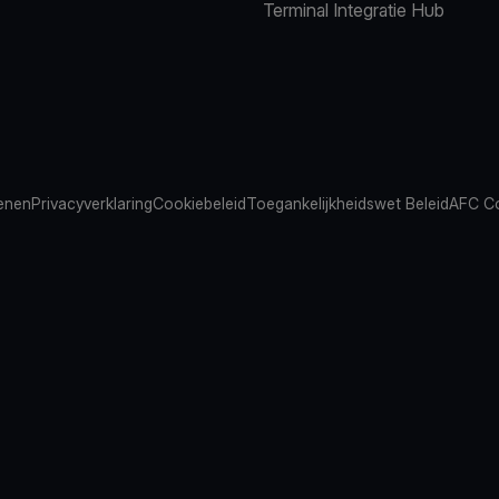
Terminal Integratie Hub
ienen
Privacyverklaring
Cookiebeleid
Toegankelijkheidswet Beleid
AFC Co