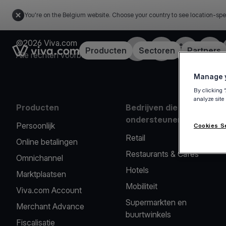
You're on the Belgium website. Choose your country to see location-spe
©2026 Viva.com
Facebook
X
LinkedIn
Insta
Link to the homepage
Producten
Sectoren
Partners
Alle rechten voorbehouden
Manage y
By clicking 
analyze site
Producten
Bedrijven die we
ondersteunen
Persoonlijk
Cookies S
Retail
Online betalingen
Restaurants & Cafés
Omnichannel
Hotels
Marktplaatsen
Mobiliteit
Viva.com Account
Supermarkten en
Merchant Advance
buurtwinkels
Fiscalisatie