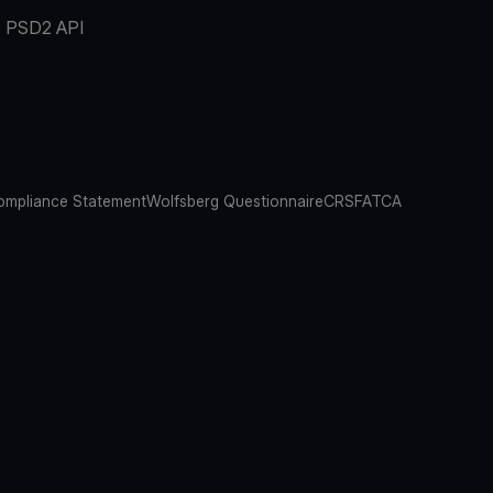
PSD2 API
mpliance Statement
Wolfsberg Questionnaire
CRS
FATCA