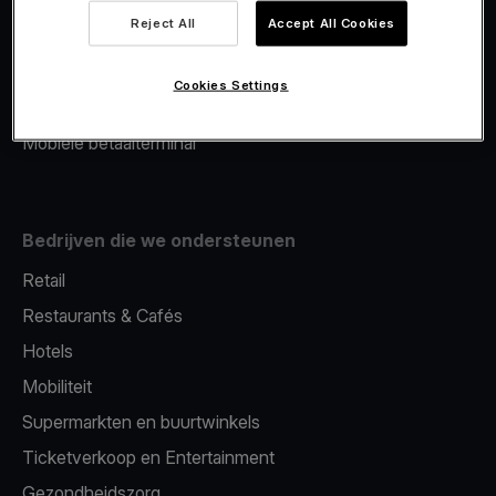
Viva.com Account
Reject All
Accept All Cookies
Merchant Advance
Fiscalisatie
Cookies Settings
Issuing
Mobiele betaalterminal
Bedrijven die we ondersteunen
Retail
Restaurants & Cafés
Hotels
Mobiliteit
Supermarkten en buurtwinkels
Ticketverkoop en Entertainment
Gezondheidszorg