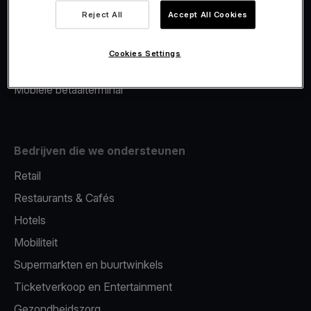
Viva.com Account
Reject All
Accept All Cookies
Merchant Advance
Fiscalisatie
Cookies Settings
Issuing
Mobiele betaalterminal
Bedrijven die we ondersteunen
Retail
Restaurants & Cafés
Hotels
Mobiliteit
Supermarkten en buurtwinkels
Ticketverkoop en Entertainment
Gezondheidszorg