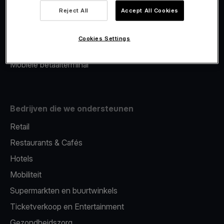
Viva.com Account
Reject All
Accept All Cookies
Merchant Advance
Fiscalisatie
Cookies Settings
Issuing
Mobiele betaalterminal
Bedrijven die we ondersteunen
Retail
Restaurants & Cafés
Hotels
Mobiliteit
Supermarkten en buurtwinkels
Ticketverkoop en Entertainment
Gezondheidszorg