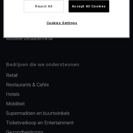
Viva.com Account
Reject All
Accept All Cookies
Merchant Advance
Fiscalisatie
Cookies Settings
Issuing
Mobiele betaalterminal
Bedrijven die we ondersteunen
Retail
Restaurants & Cafés
Hotels
Mobiliteit
Supermarkten en buurtwinkels
Ticketverkoop en Entertainment
Gezondheidszorg