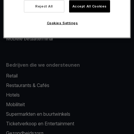
Viva.com Account
Reject All
Accept All Cookies
Merchant Advance
Fiscalisatie
Cookies Settings
Issuing
Mobiele betaalterminal
Bedrijven die we ondersteunen
Retail
Restaurants & Cafés
Hotels
Mobiliteit
Supermarkten en buurtwinkels
Ticketverkoop en Entertainment
Gezondheidszorg