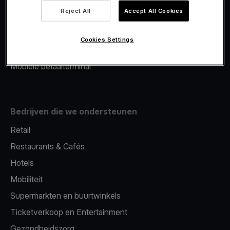
Viva.com Account
Reject All
Accept All Cookies
Merchant Advance
Fiscalisatie
Cookies Settings
Issuing
Mobiele betaalterminal
Bedrijven die we ondersteunen
Retail
Restaurants & Cafés
Hotels
Mobiliteit
Supermarkten en buurtwinkels
Ticketverkoop en Entertainment
Gezondheidszorg