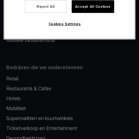
Viva.com Account
Reject All
Accept All Cookies
Merchant Advance
Fiscalisatie
Cookies Settings
Issuing
Mobiele betaalterminal
Bedrijven die we ondersteunen
Retail
Restaurants & Cafés
Hotels
Mobiliteit
Supermarkten en buurtwinkels
Ticketverkoop en Entertainment
Gezondheidszorg