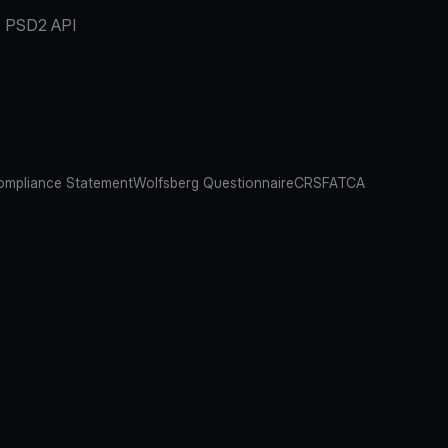
PSD2 API
mpliance Statement
Wolfsberg Questionnaire
CRS
FATCA