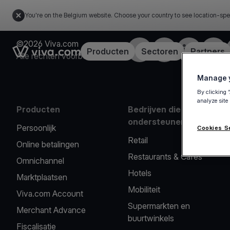
You're on the Belgium website. Choose your country to see location-spe
©2026 Viva.com
Facebook
X
LinkedIn
Insta
Link to the homepage
Producten
Sectoren
Partners
Alle rechten voorbehouden
Manage y
By clicking 
analyze site
Producten
Bedrijven die we
ondersteunen
Persoonlijk
Cookies S
Retail
Online betalingen
Restaurants & Cafés
Omnichannel
Hotels
Marktplaatsen
Mobiliteit
Viva.com Account
Supermarkten en
Merchant Advance
buurtwinkels
Fiscalisatie