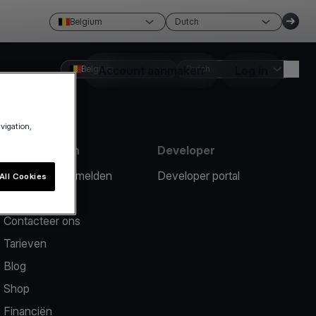
Belgium
Dutch
Belgium
Account aanmaken
Dutch
Log in
avigation,
Hulpmiddelen
Developer
Een probleem melden
Developer portal
All Cookies
Hulpcentrum
Contacteer ons
Tarieven
Blog
Shop
Financiën