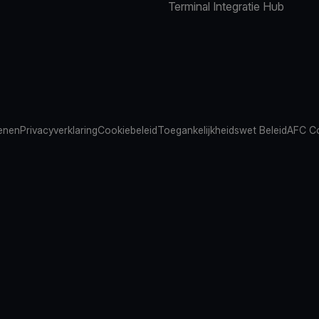
Terminal Integratie Hub
ienen
Privacyverklaring
Cookiebeleid
Toegankelijkheidswet Beleid
AFC Co