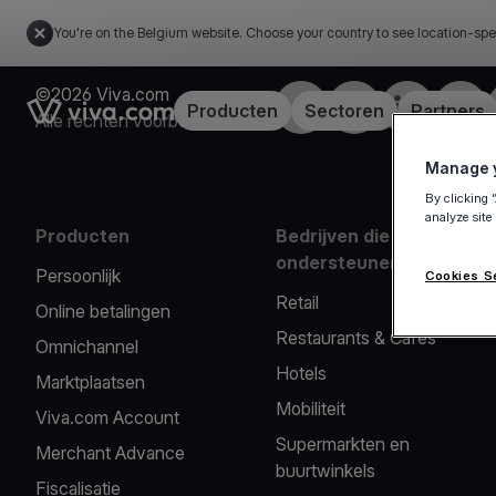
You're on the Belgium website. Choose your country to see location-spe
©2026 Viva.com
Facebook
X
LinkedIn
Insta
Link to the homepage
Producten
Sectoren
Partners
Alle rechten voorbehouden
Manage y
By clicking 
analyze site
Producten
Bedrijven die we
ondersteunen
Persoonlijk
Cookies S
Retail
Online betalingen
Restaurants & Cafés
Omnichannel
Hotels
Marktplaatsen
Mobiliteit
Viva.com Account
Supermarkten en
Merchant Advance
buurtwinkels
Fiscalisatie