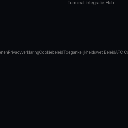
Terminal Integratie Hub
ienen
Privacyverklaring
Cookiebeleid
Toegankelijkheidswet Beleid
AFC Co