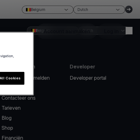
Belgium
Dutch
Belgium
Account aanmaken
Dutch
Log in
avigation,
Hulpmiddelen
Developer
Een probleem melden
Developer portal
All Cookies
Hulpcentrum
Contacteer ons
Tarieven
Blog
Shop
Financiën