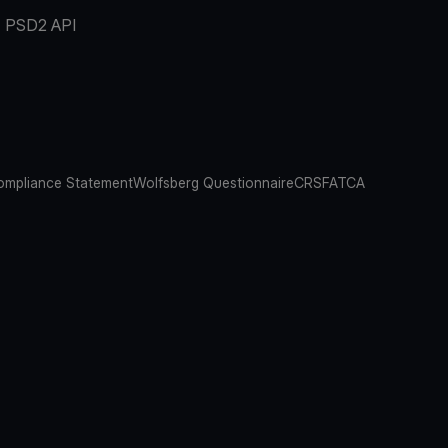
PSD2 API
mpliance Statement
Wolfsberg Questionnaire
CRS
FATCA