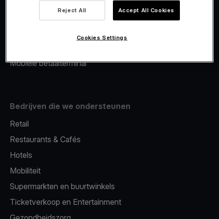
Viva.com Account
Reject All
Accept All Cookies
Merchant Advance
Fiscalisatie
Cookies Settings
Issuing
Mobiele betaalterminal
Bedrijven die we ondersteunen
Retail
Restaurants & Cafés
Hotels
Mobiliteit
Supermarkten en buurtwinkels
Ticketverkoop en Entertainment
Gezondheidszorg