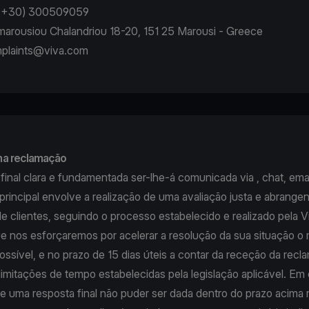
: (+30) 300509059
Amarousiou Chalandriou 18-20, 151 25 Marousi - Greece
plaints@viva.com
ma reclamação
inal clara e fundamentada ser-lhe-á comunicada via , chat, emai
rincipal envolve a realização de uma avaliação justa e abrange
e clientes, seguindo o processo estabelecido e realizado pela 
e nos esforçaremos por acelerar a resolução da sua situação o 
ssível, e no prazo de 15 dias úteis a contar da receção da recl
imitações de tempo estabelecidas pela legislação aplicável. Em
e uma resposta final não puder ser dada dentro do prazo acima r