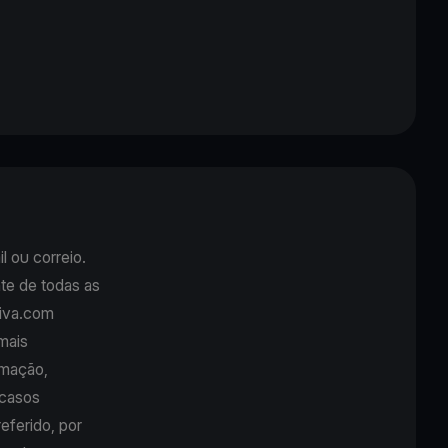
l ou correio.
nte de todas as
Viva.com
mais
amação,
 casos
eferido, por