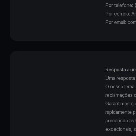
Por telefone
Por correio: 
Por email:
com
Resposta a u
Uma resposta f
O nosso lema p
reclamações d
Garantimos qu
rapidamente po
cumprindo as l
excecionais, s