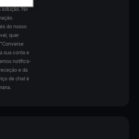
a solução. No
amação.
vés do nosso
vel, quer
o "Converse
na sua conta e
emos notificá-
 receção e da
viço de chat é
emana.