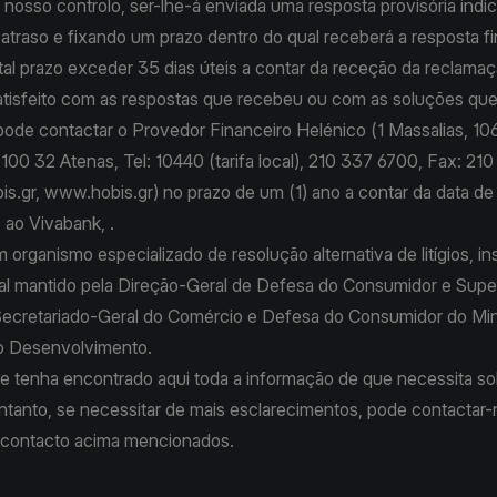
 nosso controlo, ser-lhe-á enviada uma resposta provisória indi
 atraso e fixando um prazo dentro do qual receberá a resposta f
al prazo exceder 35 dias úteis a contar da receção da reclamaç
satisfeito com as respostas que recebeu ou com as soluções que
ode contactar o Provedor Financeiro Helénico (1 Massalias, 10
100 32 Atenas, Tel: 10440 (tarifa local), 210 337 6700, Fax: 21
is.gr
, www.hobis.gr) no prazo de um (1) ano a contar da data d
 ao Vivabank, .
 organismo especializado de resolução alternativa de litígios, in
ial mantido pela Direção-Geral de Defesa do Consumidor e Supe
ecretariado-Geral do Comércio e Defesa do Consumidor do Mini
o Desenvolvimento.
 tenha encontrado aqui toda a informação de que necessita so
ntanto, se necessitar de mais esclarecimentos, pode contactar-
 contacto acima mencionados.