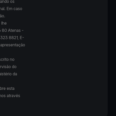
cando os
inal. Em caso
ão.
 lhe
6 80 Atenas -
0 323 8821, E-
e apresentação
scrito no
rvisão do
stério da
bre esta
nos através