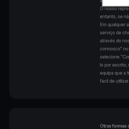
apoio ao clien
O nosso repres
entanto, se nã
Em qualquer a
serviço de cha
através do no
connosco" no 
selecione "Con
lo por escrito
equipa que a t
fácil de utiliz
Otras formas 