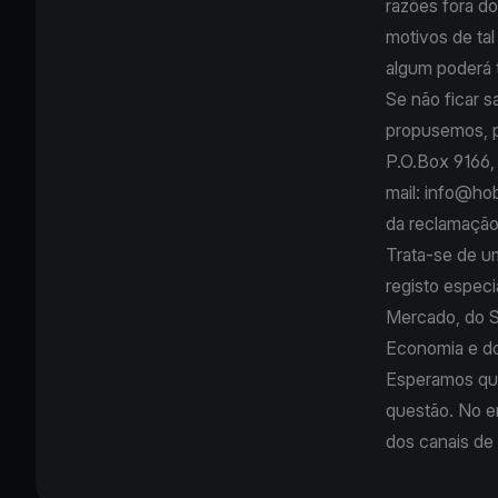
razões fora do
motivos de tal
algum poderá t
Se não ficar 
propusemos, p
P.O.Box 9166, 
mail:
info@hob
da reclamação
Trata-se de um
registo espec
Mercado, do S
Economia e d
Esperamos que
questão. No e
dos canais de