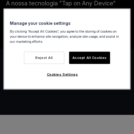
A nossa tecnologia "Tap on Any Device"
simplifica os pagamentos de transportes
públicos, táxis, limusines e serviços de
Manage your cookie settings
aluguer de bicicleta.
By clicking “Accept All Cookies”, you agree to the storing of cookies on
your device to enhance site navigation, analyze site usage, and assist in
our marketing efforts.
Reject All
Accept All Cookies
Cookies Settings